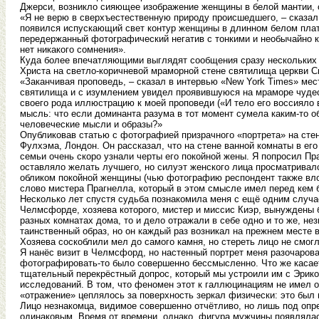
Джерси, возникло сияющее изображение женщины в белой мантии, с
«Я не верю в сверхъестественную природу происшедшего, – сказал 
появился испускающий свет контур женщины в длинном белом плать
передержанный фотографический негатив с тонкими и необычайно к
нет никакого сомнения».
Куда более впечатляющими выглядят сообщения сразу нескольких н
Христа на светло-коричневой мраморной стене святилища церкви С
«Заканчивая проповедь, – сказал в интервью «New York Times» мес
святилища и с изумлением увидел проявившуюся на мраморе чудесн
своего рода иллюстрацию к моей проповеди («И тело его воссияло 
мысль: что если доминанта разума в тот момент сумела каким-то о
человеческие мысли и образы?»
Опубликовав статью с фотографией призрачного «портрета» на сте
Фулхэма, Лондон. Он рассказал, что на стене ванной комнаты в ег
семьи очень скоро узнали черты его покойной жены. Я попросил П
оставляло желать лучшего, но силуэт женского лица просматривалс
обликом покойной женщины (чью фотографию респондент также влож
слово мистера Прагнелла, который в этом смысле имел перед кем 
Несколько лет спустя судьба познакомила меня с ещё одним случае
Челмсфорде, хозяева которого, мистер и миссис Киэр, вынуждены б
разных комнатах дома, то и дело отражали в себе одно и то же, н
таинственный образ, но он каждый раз возникал на прежнем месте в
Хозяева соскоблили мел до самого камня, но стереть лицо не смогл
Я нанёс визит в Челмсфорд, но настенный портрет меня разочарова
фотографировать-то было совершенно бессмысленно. Что же касает
тщательный перекрёстный допрос, который мы устроили им с Эрик
исследований. В том, что феномен этот к галлюцинациям не имел о
«отражение» цеплялось за поверхность зеркал физически: это был 
Лицо незнакомца, видимое совершенно отчётливо, но лишь под опр
одинаковым. Время от времени, однако, фигура мужчины появлялас