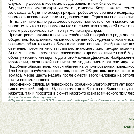
случае – у двери, в костюме, выдававшем в нём бизнесмена.
Видение явно имело скрытый смысл, и миссис Киэр, кажется, сумела
же съехала. Судя по всему, призрак требовал её срочного возвращ
являлось нескольким людям одновременно. Однажды оно высветило
Пятна эти никогда не удавалось стереть полностью, хотя миссис Ки
является и что о паранормальных явлениях такого рода ей ничего н
отчего расстроилась так, что тут же покинула дом.
Просматривая архивы в поисках сообщений о подобного рода явлен
обществом (созданным, напомню, с целью обсуждения спиритическо
появился облик горячо любимого ею родственника. Изображение по
свечение, потом из него выплывало знакомое лицо. Каждая такая 
Анна Блэквелл, кроме того, рассказала о происшествии с некой М.Д
образ умершего незадолго до этого Чарльза Диккенса. Изображение
изумлении, глаза покойного писателя задвигались и рот растянулся
Подобные образы появляются обычно на отполированных поверхност
The Living», опубликованного лондонским Обществом психических и
Томаса. Через шесть недель после смерти этого человека на отпо
стали восемь человек.
Несомненно, сияющая поверхность особенно благоприятствует восп
гипнотический эффект. Однако само по себе это не объясняет сути
кажется, так и просятся в сюжет какого-то фантастического триллер
Фодор, Нандор. Меж двух миров.
©Перевод с английского В.В.Полякова, под редакцией Йога Раманантаты. – М.: Из
Ст
Главн