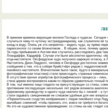
ЛИ
В прежние времена верующие молили Господа о чудесах. Сегодня чу
случиться чему-то чуточку экстраординарному, как служители её 
концы в воду. Очень уж это неприятно – видеть чудо, ну прямо пере
парапсихолог со своим блокнотиком... В общем, ясно, почему церко
За годы пребывания в Англии мне случилось расследовать два таки
Лландаффе, Кардифф. Случаи эти были абсолютно идентичны: оба 
отца-настоятеля. Оксфордское чудо получило широкую огласку, в
Настоятель Джон Лидделл, человек в Оксфорде достаточно знамени
сообщения о том, что в соборе Крайстчёрч рядом с лидделловской
покойного настоятеля. Впечатление было такое, будто в минераль
фотографическая пластина) стали происходить странные химически
В отсутствие прочих атрибутов фотографического процесса – линз, 
стена церкви воспроизвела каким-то образом удивительно точный по
В том, чьё именно лицо глядело на присутствующих со стены, сомне
протяжении последующих нескольких лет рядом возникла аналоги
Церковному руководству и одного чуда хватило бы с лихвой – а тут
стали задавать священникам не слишком удобные для них вопросы
«Поразительное сходство изображения с лицом покойного отца Лидде
малейших сомнений: чтобы признать это, вовсе не требуется богато
Но это не художественное произведение: со стены на нас глядит 