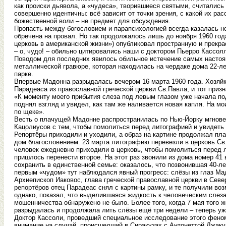
как происки дьявола, а «чудеса», творившиеся святыми, считались
совершенно идентичны: всё зависит от точки зрения, с какой их рас
божественной воли – не предмет для обсуждения.
Пропасть между богословием и парапсихологией всегда казалась н
обречена на провал. Но так продолжалось лишь до ноября 1960 го
церковь в американской жизни») опубликовал пространную и прекр
– о, чудо! – обильно цитировались наши с доктором Пьерро Кассол
Поводом для последних явилось обильное истечение самых настоящи
металлической гравюре, которая находилась на чердаке дома 22-ле
парке.
Впервые Мадонна разрыдалась вечером 16 марта 1960 года. Хозяйка
Парадеаса из православной греческой церкви Св.Павла, и тот приз
«К моменту моего прибытия слеза под левым глазом уже начала по
поднял взгляд и увидел, как там же наливается новая капля. На м
по щеке».
Весть о плачущей Мадонне распространилась по Нью-Йорку мгновен
Кацолиусов с тем, чтобы помолиться перед литографией и увидеть
Репортёры приходили и уходили, а образ на картине продолжал пла
дом благословением. 23 марта литографию перевезли в церковь Св.
человек ежедневно приходили в церковь, чтобы помолиться перед л
пришлось перенести второе. На этот раз звонили из дома номер 4
сохранить в единственной семье: оказалось, что позвонившая 40-л
первым «чудом» тут наблюдался явный прогресс: слёзы из глаз Ма
Архиепископ Иаковос, глава греческой православной церкви в Сев
репортёров отец Парадеас снял с картины рамку, и те получили в
однако, показал, что выделившаяся жидкость к человеческим слез
мошенничества обнаружено не было. Более того, когда 7 мая того 
разрыдалась и продолжала лить слёзы ещё три недели – теперь уже
Доктор Кассоли, проведший специальное исследование этого феном
внимание на случай, происшедший в Сиракузах с Антонеттой Джакуц