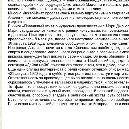
миссис Инжег-Игнат. Однажды «Нона», женщина-дух, утверждавшая,
сеанса подойти к репродукции Сикстинской Мадонны и начать страс
появились слёзы и стали струйками стекать по лицу.
Миссис Инжег-Игнат прославилась именно виртуозными материализ
Аналогичный механизм действует и в некоторых случаях полтергейс
жидкости.
В книге «Правдивый отчёт о чудесном происшествии с Мэри Джобсон
Мэри, страдавшая от каких-то странных конвульсий, на протяжении
и дар речи. Приходя в чувство, она утверждала, что слышала голо
продолжалась 8 месяцев, после чего наступило неожиданное вызд
30 августа 1919 года появились сообщения о том, что из стен Све
Норфолке, Англия, – сочится масло. Сначала там пошёл «дождь» из
спирта и сандалового масла, коего собрано было в различные ёмко
викарий, вынужден был покинуть своё жилище. Во всём обвинили 15
излился из «ниоткуда» именно в её комнате. Прибывший сюда для 
сентября «Дэйли мэйл" привела его слова о том, что в доме, пока 
Ещё один случай полтергейста с религиозным оттенком описан Ча
«21 августа 1920 года, в субботу, все религиозные статуи и картин
Ответственность за происходящее была возложена на очень набож
образовалось углубление величиной в чашечку; тысячи посетителе
Тот факт, что в присутствии юноши невидимая сила помимо всего п
общем, изливает ли «шумный дух», порождённый психикой подростк
счастливцев, способных впадать в религиозный экстаз, суть остаёт
Есть, конечно, отличие: полтергейст не приносит добра – он вообщ
Религиозно-мистический феномен же не только безвреден, но и исц