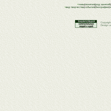
•
темы
|
понятия
|
род занятий
|
•
вид творчества
|
события
|
биографии
|
п
Copyrigh
Design a