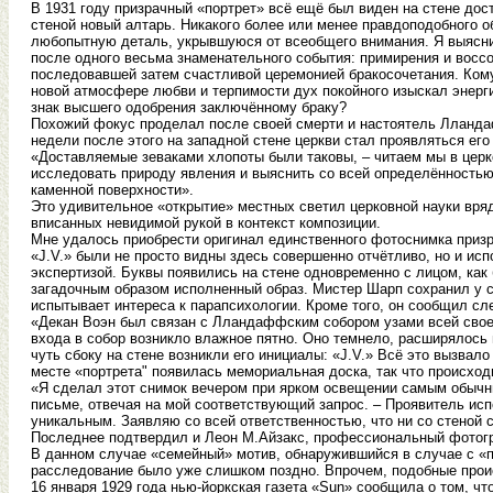
В 1931 году призрачный «портрет» всё ещё был виден на стене дост
стеной новый алтарь. Никакого более или менее правдоподобного 
любопытную деталь, укрывшуюся от всеобщего внимания. Я выяснил
после одного весьма знаменательного события: примирения и восс
последовавшей затем счастливой церемонией бракосочетания. Кому-
новой атмосфере любви и терпимости дух покойного изыскал энерг
знак высшего одобрения заключённому браку?
Похожий фокус проделал после своей смерти и настоятель Лландаф
недели после этого на западной стене церкви стал проявляться его
«Доставляемые зеваками хлопоты были таковы, – читаем мы в цер
исследовать природу явления и выяснить со всей определённостью
каменной поверхности».
Это удивительное «открытие» местных светил церковной науки вря
вписанных невидимой рукой в контекст композиции.
Мне удалось приобрести оригинал единственного фотоснимка приз
«J.V.» были не просто видны здесь совершенно отчётливо, но и ис
экспертизой. Буквы появились на стене одновременно с лицом, как
загадочным образом исполненный образ. Мистер Шарп сохранил у с
испытывает интереса к парапсихологии. Кроме того, он сообщил с
«Декан Воэн был связан с Лландаффским собором узами всей своей 
входа в собор возникло влажное пятно. Оно темнело, расширялось
чуть сбоку на стене возникли его инициалы: «J.V.» Всё это вызвало
месте «портрета" появилась мемориальная доска, так что происходи
«Я сделал этот снимок вечером при ярком освещении самым обыч
письме, отвечая на мой соответствующий запрос. – Проявитель ис
уникальным. Заявляю со всей ответственностью, что ни со стеной 
Последнее подтвердил и Леон М.Айзакс, профессиональный фотогр
В данном случае «семейный» мотив, обнаружившийся в случае с «п
расследование было уже слишком поздно. Впрочем, подобные проис
16 января 1929 года нью-йоркская газета «Sun» сообщила о том, чт