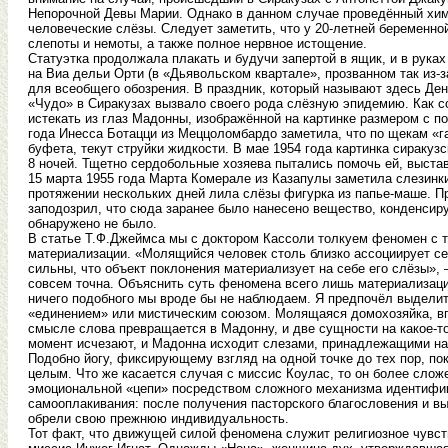
Непорочной Девы Марии. Однако в данном случае проведённый хим
человеческие слёзы. Следует заметить, что у 20-летней беременн
слепоты и немоты, а также полное нервное истощение.
Статуэтка продолжала плакать и будучи запертой в ящик, и в рука
на Виа дельи Орти (в «Дьявольском квартале», прозванном так из-з
для всеобщего обозрения. В праздник, который называют здесь Де
«Чудо» в Сиракузах вызвало своего рода слёзную эпидемию. Как со
истекать из глаз Мадонны, изображённой на картинке размером с п
года Инесса Ботацци из Меццоломбардо заметила, что по щекам «г
буфета, текут струйки жидкости. В мае 1954 года картинка сираку
8 ночей. Тщетно сердобольные хозяева пытались помочь ей, выстав
15 марта 1955 года Марта Комерале из Казапулы заметила слезинки
протяжении нескольких дней лила слёзы фигурка из папье-маше. П
заподозрил, что сюда заранее было нанесено вещество, конденсир
обнаружено не было.
В статье Т.Ф.Джеймса мы с доктором Кассоли толкуем феномен с т
материализации. «Молящийся человек столь близко ассоциирует себ
сильны, что объект поклонения материализует на себе его слёзы», 
совсем точна. Объяснить суть феномена всего лишь материализаци
ничего подобного мы вроде бы не наблюдаем. Я предпочёл выделит
«единением» или мистическим союзом. Молящаяся домохозяйка, впа
смысле слова превращается в Мадонну, и две сущности на какое-то
момент исчезают, и Мадонна исходит слезами, принадлежащими на
Подобно йогу, фиксирующему взгляд на одной точке до тех пор, по
целым. Что же касается случая с миссис Коулас, то он более сложен
эмоциональной «цепи» посредством сложного механизма идентифика
самооплакивания: после получения пасторского благословения и в
обрели свою прежнюю индивидуальность.
Тот факт, что движущей силой феномена служит религиозное чувс